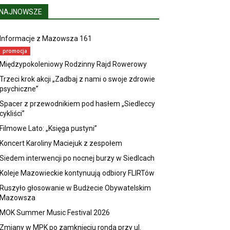
NAJNOWSZE
Informacje z Mazowsza 161
promocja
Międzypokoleniowy Rodzinny Rajd Rowerowy
Trzeci krok akcji „Zadbaj z nami o swoje zdrowie
psychiczne”
Spacer z przewodnikiem pod hasłem „Siedleccy
cykliści”
Filmowe Lato: „Księga pustyni”
Koncert Karoliny Maciejuk z zespołem
Siedem interwencji po nocnej burzy w Siedlcach
Koleje Mazowieckie kontynuują odbiory FLIRTów
Ruszyło głosowanie w Budżecie Obywatelskim
Mazowsza
MOK Summer Music Festival 2026
Zmiany w MPK po zamknięciu ronda przy ul.