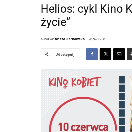
Helios: cykl Kino K
życie”
Autorka:
Aneta Borkowska
2026-05-30
Udostępnij