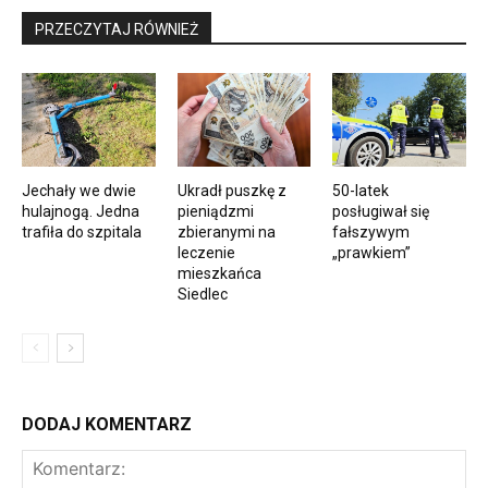
PRZECZYTAJ RÓWNIEŻ
Jechały we dwie
Ukradł puszkę z
50-latek
hulajnogą. Jedna
pieniądzmi
posługiwał się
trafiła do szpitala
zbieranymi na
fałszywym
leczenie
„prawkiem”
mieszkańca
Siedlec
DODAJ KOMENTARZ