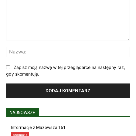
Komentarz:
Na
Zapisz moją nazwę w tej przeglądarce na następny raz,
gdy skomentuję.
NAJNOWSZE
Informacje z Mazowsza 161
promocja